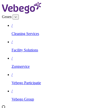
Groen
/
Cleaning Services
/
Facility Solutions
/
Zorgservice
/
Vebego Participatie
/
Vebego Group