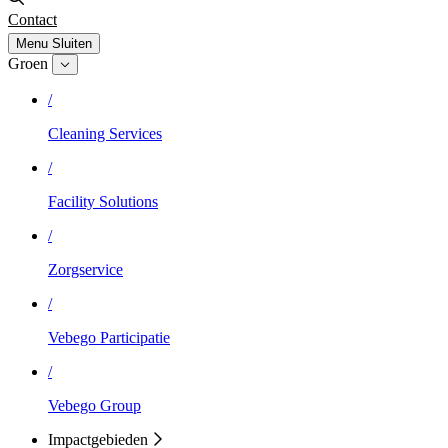
Contact
Menu
Sluiten
Groen
/
Cleaning Services
/
Facility Solutions
/
Zorgservice
/
Vebego Participatie
/
Vebego Group
Impactgebieden