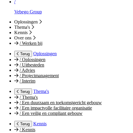
/
Vebego Group
Oplossingen
Thema's
Kennis
Over ons
/
Werken bij
Oplossingen
Terug
/
Oplossingen
/
Uitbesteden
/
Advies
/
Projectmanagement
/
Interim
Thema's
Terug
/
Thema's
/
Een duurzaam en toekomstgericht gebouw
/
Een impactvolle facilitaire organisatie
/
Een veilig en compliant gebouw
Kennis
Terug
/
Kennis