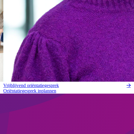
Vrijblijvend oriëntatiegesprek
Oriëntatiegesprek inplannen