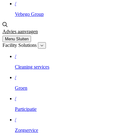
/
Vebego Group
Advies aanvragen
Menu
Sluiten
Facility Solutions
/
Cleaning services
/
Groen
/
Participatie
/
Zorgservice