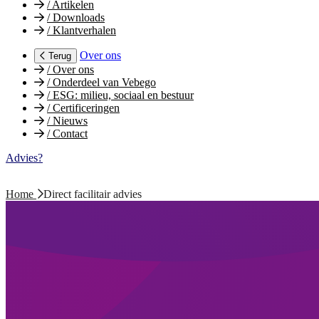
/
Artikelen
/
Downloads
/
Klantverhalen
Over ons
Terug
/
Over ons
/
Onderdeel van Vebego
/
ESG: milieu, sociaal en bestuur
/
Certificeringen
/
Nieuws
/
Contact
Advies?
Home
Direct facilitair advies