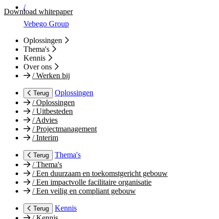
/
Download whitepaper
Vebego Group
Oplossingen
Thema's
Kennis
Over ons
/
Werken bij
Oplossingen
Terug
/
Oplossingen
/
Uitbesteden
/
Advies
/
Projectmanagement
/
Interim
Thema's
Terug
/
Thema's
/
Een duurzaam en toekomstgericht gebouw
/
Een impactvolle facilitaire organisatie
/
Een veilig en compliant gebouw
Kennis
Terug
/
Kennis