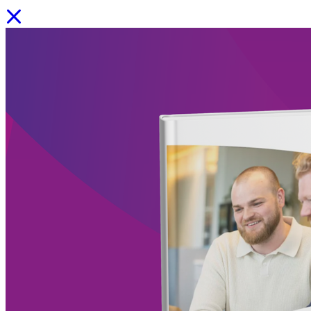
💡Onze experts delen hun kennis. Ontdek whitepapers, e-books en
tools
Facility Solutions
/
Cleaning services
/
Groen
/
Participatie
/
Zorgservice