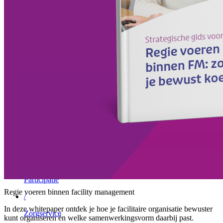
/
Vebego Group
Advies aanvragen
Menu
Sluiten
Facility Solutions
/
Cleaning services
/
Groen
/
Participatie
Regie voeren binnen facility management
/
In deze whitepaper ontdek je hoe je facilitaire organisatie bewuster
Zorgservice
kunt organiseren én welke samenwerkingsvorm daarbij past.