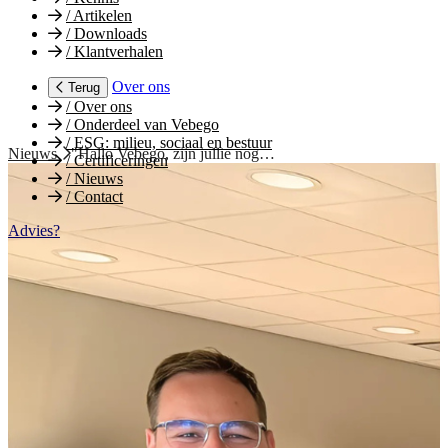
/
Artikelen
/
Downloads
/
Klantverhalen
Over ons
Terug
/
Over ons
/
Onderdeel van Vebego
/
ESG: milieu, sociaal en bestuur
Nieuws
"Hallo Vebego, zijn jullie nog…
/
Certificeringen
/
Nieuws
/
Contact
Advies?