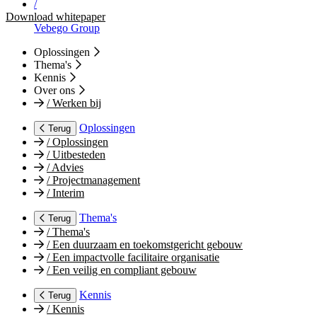
/
Download whitepaper
Vebego Group
Oplossingen
Thema's
Kennis
Over ons
/
Werken bij
Oplossingen
Terug
/
Oplossingen
/
Uitbesteden
/
Advies
/
Projectmanagement
/
Interim
Thema's
Terug
/
Thema's
/
Een duurzaam en toekomstgericht gebouw
/
Een impactvolle facilitaire organisatie
/
Een veilig en compliant gebouw
Kennis
Terug
/
Kennis