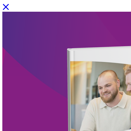
📚Onze downloads: bekijk alle whitepapers, e‑books en infographics
Facility Solutions
/
Cleaning services
/
Groen
/
Participatie
/
Zorgservice