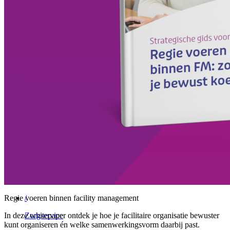
/
Vebego Group
Vrijblijvend gesprek
Menu
Sluiten
Facility Solutions
/
Cleaning services
/
Groen
/
Participatie
Regie voeren binnen facility management
/
In deze whitepaper ontdek je hoe je facilitaire organisatie bewuster
Zorgservice
kunt organiseren én welke samenwerkingsvorm daarbij past.