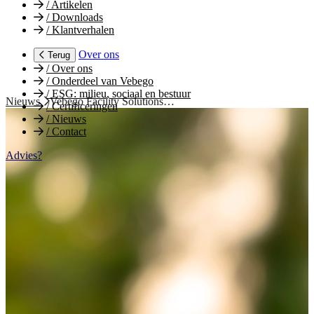
/
Artikelen
/
Downloads
/
Klantverhalen
Over ons
Terug
/
Over ons
/
Onderdeel van Vebego
/
ESG: milieu, sociaal en bestuur
Nieuws
Vebego Facility Solutions…
/
Certificeringen
/
Nieuws
/
Contact
Advies?