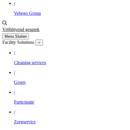
/
Vebego Group
Vrijblijvend gesprek
Menu
Sluiten
Facility Solutions
/
Cleaning services
/
Groen
/
Participatie
/
Zorgservice