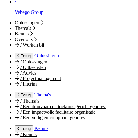
/
Vebego Group
Oplossingen
Thema's
Kennis
Over ons
/
Werken bij
Oplossingen
Terug
/
Oplossingen
/
Uitbesteden
/
Advies
/
Projectmanagement
/
Interim
Thema's
Terug
/
Thema's
/
Een duurzaam en toekomstgericht gebouw
/
Een impactvolle facilitaire organisatie
/
Een veilig en compliant gebouw
Kennis
Terug
/
Kennis