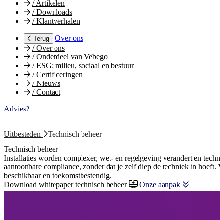
/
Artikelen
/
Downloads
/
Klantverhalen
Over ons
Terug
/
Over ons
/
Onderdeel van Vebego
/
ESG: milieu, sociaal en bestuur
/
Certificeringen
/
Nieuws
/
Contact
Advies?
Uitbesteden
Technisch beheer
Technisch beheer
Installaties worden complexer, wet‑ en regelgeving verandert en techn
aantoonbare compliance, zonder dat je zelf diep de techniek in hoeft. 
beschikbaar en toekomstbestendig.
Download whitepaper technisch beheer
Onze aanpak