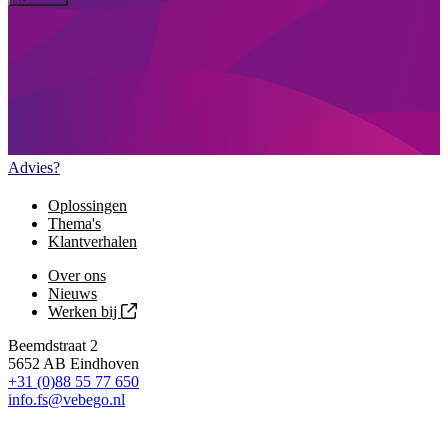
Advies?
Oplossingen
Thema's
Klantverhalen
Over ons
Nieuws
Werken bij
Beemdstraat 2
5652 AB Eindhoven
+31 (0)88 55 77 650
info.fs@vebego.nl