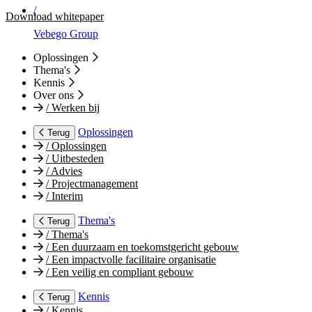
/
Download whitepaper
Vebego Group
Oplossingen
Thema's
Kennis
Over ons
/
Werken bij
Oplossingen
Terug
/
Oplossingen
/
Uitbesteden
/
Advies
/
Projectmanagement
/
Interim
Thema's
Terug
/
Thema's
/
Een duurzaam en toekomstgericht gebouw
/
Een impactvolle facilitaire organisatie
/
Een veilig en compliant gebouw
Kennis
Terug
/
Kennis