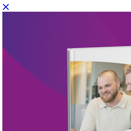
💡Onze experts delen hun kennis. Ontdek whitepapers, e-books en
tools
Facility Solutions
/
Cleaning services
/
Groen
/
Participatie
/
Zorgservice