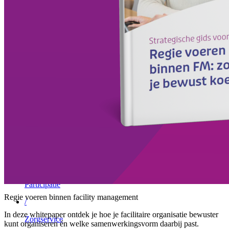
/
Vebego Group
Advies aanvragen
Menu
Sluiten
Facility Solutions
/
Cleaning services
/
Groen
/
Participatie
Regie voeren binnen facility management
/
In deze whitepaper ontdek je hoe je facilitaire organisatie bewuster
Zorgservice
kunt organiseren én welke samenwerkingsvorm daarbij past.