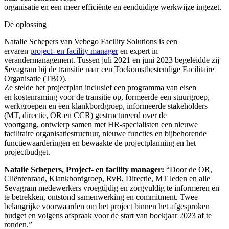
organisatie en een meer efficiënte en eenduidige werkwijze ingezet.
De oplossing
Natalie Schepers van Vebego Facility Solutions is een
ervaren
project- en facility manager
en
expert in
verandermanagement.
Tussen
juli 2021 en juni 2023
begeleidde zij
Sevagram bij
de
transitie
naar een Toekomstbestendige Facilitaire
Organisatie
(TB
O).
Ze
stelde
het
projectplan
inclusief
een
programma van eisen
en
kostenraming
voor de transitie
op,
formeerde een stuurgroep,
werkgroepen en een klankbordgroep,
informeerde
stakeholders
(MT, directie, OR
en CCR
)
gestructureerd
over de
voortgang,
ontwierp samen met
HR-specialisten
een nieuwe
facilitaire organisatiestructuur
,
nieuwe functies en bijbehorende
functiewaarderingen
en bewaakte de projectplanning en het
projectbudget.
Natalie Schepers, Project- en facility manager:
“Door de OR,
Cliëntenraad, Klankbordgroep, RvB, Directie, MT leden en alle
Sevagram medewerkers vroegtijdig en zorgvuldig te informeren en
te betrekken, ontstond samenwerking en commitment. Twee
belangrijke voorwaarden om het project binnen het afgesproken
budget en volgens afspraak voor de start van boekjaar 2023 af te
ronden.”