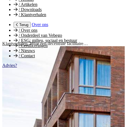
/
Artikelen
/
Downloads
/
Klantverhalen
Over ons
Terug
/
Over ons
/
Onderdeel van Vebego
/
ESG: milieu, sociaal en bestuur
Klantverhalen
Hoe een decentrale facilitaire…
/
Certificeringen
/
Nieuws
/
Contact
Advies?