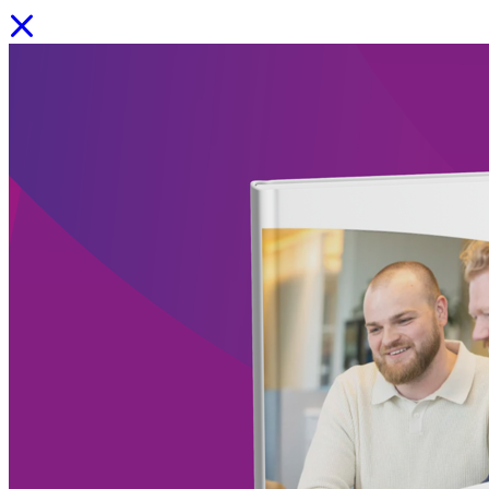
📚Onze downloads: bekijk alle whitepapers, e‑books en infographics
Facility Solutions
/
Cleaning services
/
Groen
/
Participatie
/
Zorgservice