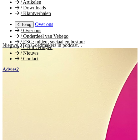
/
Artikelen
/
Downloads
/
Klantverhalen
Over ons
Terug
/
Over ons
/
Onderdeel van Vebego
/
ESG: milieu, sociaal en bestuur
Nieuws
Ton Goedmakers in podcast…
/
Certificeringen
/
Nieuws
/
Contact
Advies?