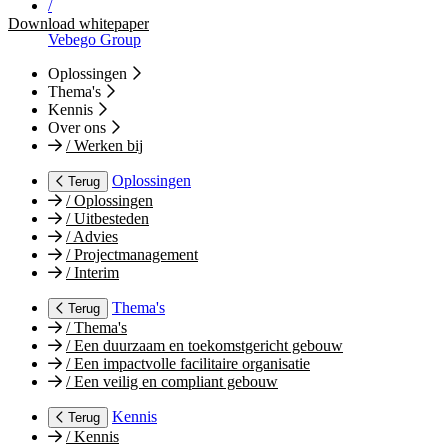
/
Download whitepaper
Vebego Group
Oplossingen
Thema's
Kennis
Over ons
/
Werken bij
Oplossingen
Terug
/
Oplossingen
/
Uitbesteden
/
Advies
/
Projectmanagement
/
Interim
Thema's
Terug
/
Thema's
/
Een duurzaam en toekomstgericht gebouw
/
Een impactvolle facilitaire organisatie
/
Een veilig en compliant gebouw
Kennis
Terug
/
Kennis