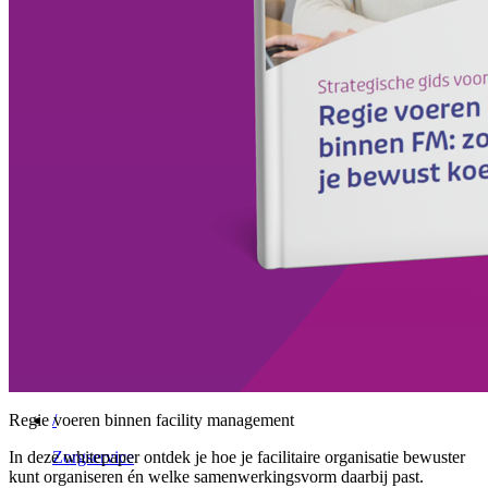
/
Vebego Group
Vrijblijvend gesprek
Menu
Sluiten
Facility Solutions
/
Cleaning services
/
Groen
/
Participatie
Regie voeren binnen facility management
/
In deze whitepaper ontdek je hoe je facilitaire organisatie bewuster
Zorgservice
kunt organiseren én welke samenwerkingsvorm daarbij past.