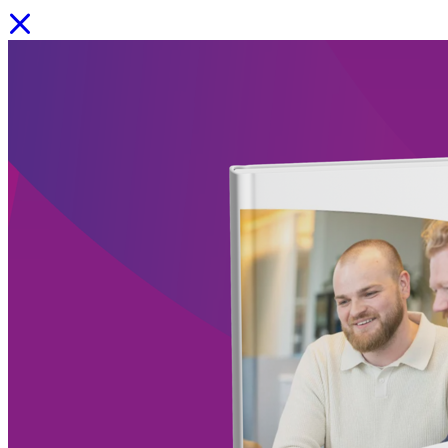
📚Onze downloads: bekijk alle whitepapers, e‑books en infographics
Facility Solutions
/
Cleaning services
/
Groen
/
Participatie
/
Zorgservice