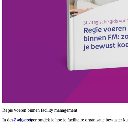
/
Vebego Group
Vrijblijvend gesprek
Menu
Sluiten
Facility Solutions
/
Cleaning services
/
Groen
/
Participatie
Regie voeren binnen facility management
/
In deze whitepaper ontdek je hoe je facilitaire organisatie bewuster
Zorgservice