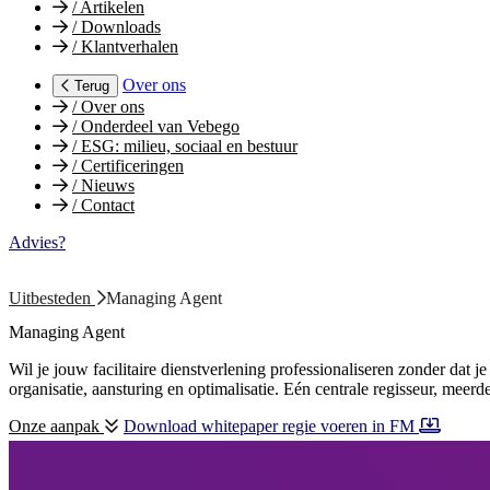
/
Artikelen
/
Downloads
/
Klantverhalen
Over ons
Terug
/
Over ons
/
Onderdeel van Vebego
/
ESG: milieu, sociaal en bestuur
/
Certificeringen
/
Nieuws
/
Contact
Advies?
Uitbesteden
Managing Agent
Managing Agent
Wil je jouw facilitaire dienstverlening professionaliseren zonder dat 
organisatie, aansturing en optimalisatie. Eén centrale regisseur, meerd
Onze aanpak
Download whitepaper regie voeren in FM