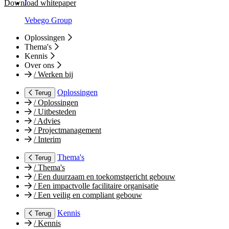
Download whitepaper
/
Vebego Group
Oplossingen
Thema's
Kennis
Over ons
/
Werken bij
Oplossingen
Terug
/
Oplossingen
/
Uitbesteden
/
Advies
/
Projectmanagement
/
Interim
Thema's
Terug
/
Thema's
/
Een duurzaam en toekomstgericht gebouw
/
Een impactvolle facilitaire organisatie
/
Een veilig en compliant gebouw
Kennis
Terug
/
Kennis