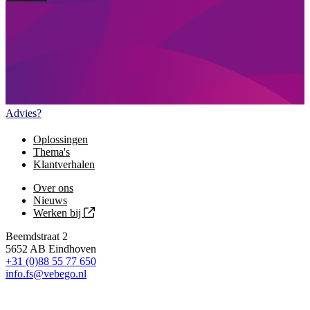
Advies?
Oplossingen
Thema's
Klantverhalen
Over ons
Nieuws
Werken bij
Beemdstraat 2
5652 AB Eindhoven
+31 (0)88 55 77 650
info.fs@vebego.nl