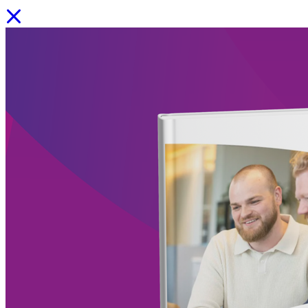
📚Onze downloads: bekijk alle whitepapers, e‑books en infographics
Facility Solutions
/
Cleaning services
/
Groen
/
Participatie
/
Zorgservice