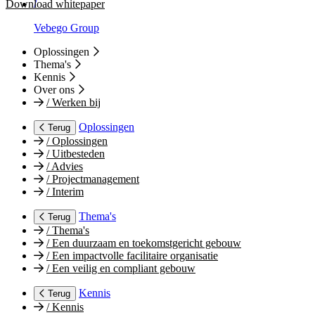
Download whitepaper
/
Vebego Group
Oplossingen
Thema's
Kennis
Over ons
/
Werken bij
Oplossingen
Terug
/
Oplossingen
/
Uitbesteden
/
Advies
/
Projectmanagement
/
Interim
Thema's
Terug
/
Thema's
/
Een duurzaam en toekomstgericht gebouw
/
Een impactvolle facilitaire organisatie
/
Een veilig en compliant gebouw
Kennis
Terug
/
Kennis