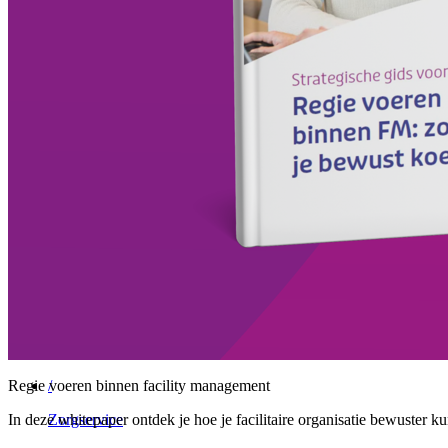
/
Vebego Group
Vrijblijvend gesprek
Menu
Sluiten
Facility Solutions
/
Cleaning services
/
Groen
/
Participatie
Regie voeren binnen facility management
/
In deze whitepaper ontdek je hoe je facilitaire organisatie bewuster
Zorgservice