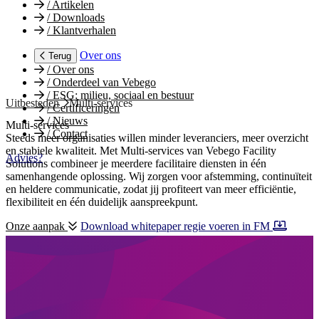
/
Artikelen
/
Downloads
/
Klantverhalen
Over ons
Terug
/
Over ons
/
Onderdeel van Vebego
/
ESG: milieu, sociaal en bestuur
Uitbesteden
Multi-services
/
Certificeringen
/
Nieuws
Multi-services
/
Contact
Steeds meer organisaties willen minder leveranciers, meer overzicht
en stabiele kwaliteit. Met Multi‑services van Vebego Facility
Advies?
Solutions combineer je meerdere facilitaire diensten in één
samenhangende oplossing. Wij zorgen voor afstemming, continuïteit
en heldere communicatie, zodat jij profiteert van meer efficiëntie,
flexibiliteit en één duidelijk aanspreekpunt.
Onze aanpak
Download whitepaper regie voeren in FM