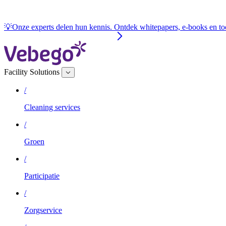
💡Onze experts delen hun kennis. Ontdek whitepapers, e-books en to
Facility Solutions
/
Cleaning services
/
Groen
/
Participatie
/
Zorgservice