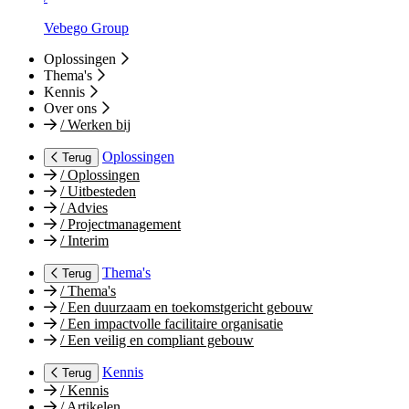
Vebego Group
Oplossingen
Thema's
Kennis
Over ons
/
Werken bij
Oplossingen
Terug
/
Oplossingen
/
Uitbesteden
/
Advies
/
Projectmanagement
/
Interim
Thema's
Terug
/
Thema's
/
Een duurzaam en toekomstgericht gebouw
/
Een impactvolle facilitaire organisatie
/
Een veilig en compliant gebouw
Kennis
Terug
/
Kennis
/
Artikelen