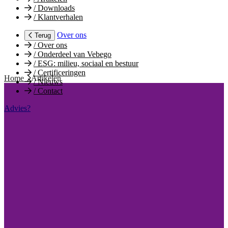
/
Downloads
/
Klantverhalen
Over ons
Terug
/
Over ons
/
Onderdeel van Vebego
/
ESG: milieu, sociaal en bestuur
/
Certificeringen
Home
Artikelen
/
Nieuws
/
Contact
Advies?