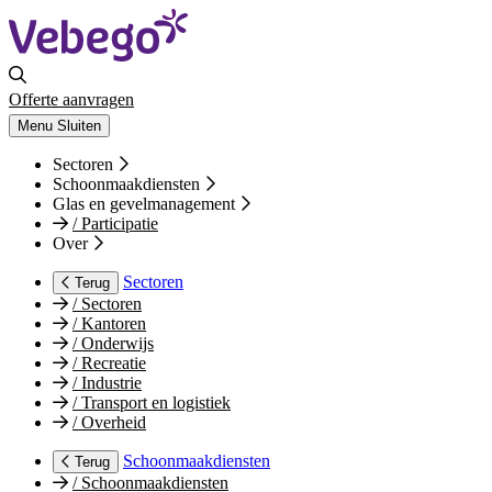
Offerte aanvragen
Menu
Sluiten
Sectoren
Schoonmaakdiensten
Glas en gevelmanagement
/
Participatie
Over
Sectoren
Terug
/
Sectoren
/
Kantoren
/
Onderwijs
/
Recreatie
/
Industrie
/
Transport en logistiek
/
Overheid
Schoonmaakdiensten
Terug
/
Schoonmaakdiensten