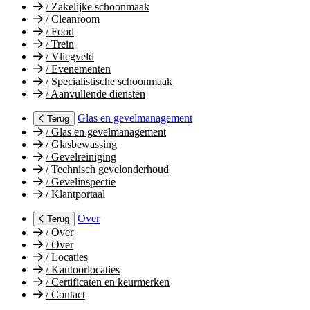
/
Zakelijke schoonmaak
/
Cleanroom
/
Food
/
Trein
/
Vliegveld
/
Evenementen
/
Specialistische schoonmaak
/
Aanvullende diensten
Glas en gevelmanagement
Terug
/
Glas en gevelmanagement
/
Glasbewassing
/
Gevelreiniging
/
Technisch gevelonderhoud
/
Gevelinspectie
/
Klantportaal
Over
Terug
/
Over
/
Over
/
Locaties
/
Kantoorlocaties
/
Certificaten en keurmerken
/
Contact