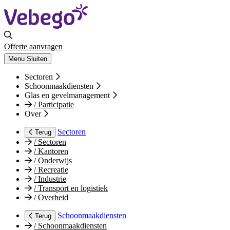
Offerte aanvragen
Menu
Sluiten
Sectoren
Schoonmaakdiensten
Glas en gevelmanagement
/
Participatie
Over
Sectoren
Terug
/
Sectoren
/
Kantoren
/
Onderwijs
/
Recreatie
/
Industrie
/
Transport en logistiek
/
Overheid
Schoonmaakdiensten
Terug
/
Schoonmaakdiensten