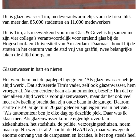
Dit is glazenwasser Tim, medeverantwoordelijk voor de frisse blik
van meer dan 85.000 studenten en 11.000 medewerkers
Dit is Tim, als meewerkend voorman Glas & Gevel is hij samen met
zijn vier collega’s verantwoordelijk voor stralend glas bij de
Hogeschool- en Universiteit van Amsterdam. Daarnaast houdt hij de
straten in het centrum van de stad vrij van graffiti, twee belangrijke
taken die áltijd doorgaan.
Glazenwasser in hart en nieren
Het werd hem met de paplepel ingegoten: ‘Als glazenwasser heb je
altijd werk’. Dat adviseerde Tim’s vader, zelf ook glazenwasser, hem
vroeger al. Na een eerdere baan als automonteur, besefte Tim dat er
niet alleen altijd werk is voor glazenwassers, maar dat het ook veel
meer afwisseling bracht dan zijn oude baan in de garage. Daarom
startte de 39-jarige ruim 20 jaar geleden zijn eigen reis in het vak:
“Als automonteur ben je elke dag op dezelfde plek. Daar was ik
klaar mee. Als glazenwasser kom je eigenlijk overal: in
ziekenhuizen, het stadshuis, de politie, verzorgingstehuizen, noem
maar op. Nu werk ik al 2 jaar bij de HvA/UvA, maar vanwege de
enorme omvang van de campussen en locaties, is het nog steeds heel