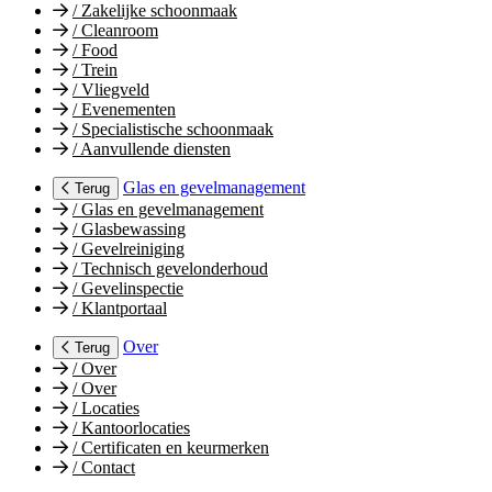
/
Zakelijke schoonmaak
/
Cleanroom
/
Food
/
Trein
/
Vliegveld
/
Evenementen
/
Specialistische schoonmaak
/
Aanvullende diensten
Glas en gevelmanagement
Terug
/
Glas en gevelmanagement
/
Glasbewassing
/
Gevelreiniging
/
Technisch gevelonderhoud
/
Gevelinspectie
/
Klantportaal
Over
Terug
/
Over
/
Over
/
Locaties
/
Kantoorlocaties
/
Certificaten en keurmerken
/
Contact