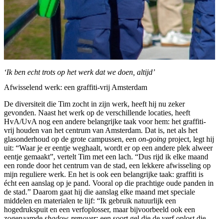
‘Ik ben echt trots op het werk dat we doen, altijd’
Afwisselend werk: een graffiti-vrij Amsterdam
De diversiteit die Tim zocht in zijn werk, heeft hij nu zeker
gevonden. Naast het werk op de verschillende locaties, heeft
HvA/UvA nog een andere belangrijke taak voor hem: het graffiti-
vrij houden van het centrum van Amsterdam. Dat is, net als het
glasonderhoud op de grote campussen, een
on-going
project, legt hij
uit: “Waar je er eentje weghaalt, wordt er op een andere plek alweer
eentje gemaakt”, vertelt Tim met een lach. “Dus rijd ik elke maand
een ronde door het centrum van de stad, een lekkere afwisseling op
mijn reguliere werk. En het is ook een belangrijke taak: graffiti is
écht een aanslag op je pand. Vooral op die prachtige oude panden in
de stad.” Daarom gaat hij die aanslag elke maand met speciale
middelen en materialen te lijf: “Ik gebruik natuurlijk een
hogedrukspuit en een verfoplosser, maar bijvoorbeeld ook een
zogenaamde
shadow-remover
; een soort gel die de verf oplost die