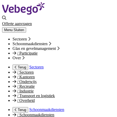
Offerte aanvragen
Menu
Sluiten
Sectoren
Schoonmaakdiensten
Glas en gevelmanagement
/
Participatie
Over
Sectoren
Terug
/
Sectoren
/
Kantoren
/
Onderwijs
/
Recreatie
/
Industrie
/
Transport en logistiek
/
Overheid
Schoonmaakdiensten
Terug
/
Schoonmaakdiensten