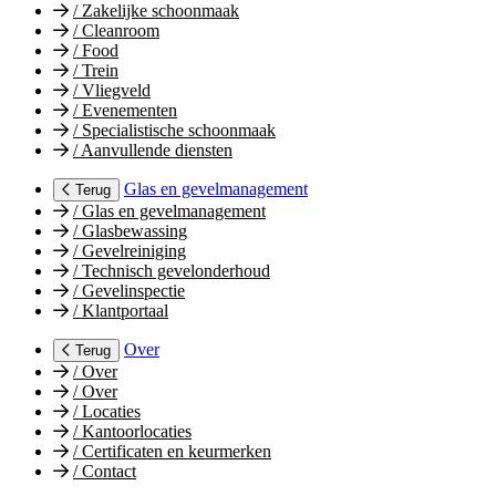
/
Zakelijke schoonmaak
/
Cleanroom
/
Food
/
Trein
/
Vliegveld
/
Evenementen
/
Specialistische schoonmaak
/
Aanvullende diensten
Glas en gevelmanagement
Terug
/
Glas en gevelmanagement
/
Glasbewassing
/
Gevelreiniging
/
Technisch gevelonderhoud
/
Gevelinspectie
/
Klantportaal
Over
Terug
/
Over
/
Over
/
Locaties
/
Kantoorlocaties
/
Certificaten en keurmerken
/
Contact