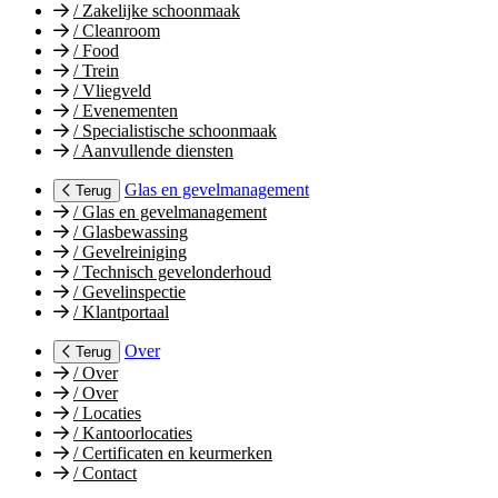
/
Zakelijke schoonmaak
/
Cleanroom
/
Food
/
Trein
/
Vliegveld
/
Evenementen
/
Specialistische schoonmaak
/
Aanvullende diensten
Glas en gevelmanagement
Terug
/
Glas en gevelmanagement
/
Glasbewassing
/
Gevelreiniging
/
Technisch gevelonderhoud
/
Gevelinspectie
/
Klantportaal
Over
Terug
/
Over
/
Over
/
Locaties
/
Kantoorlocaties
/
Certificaten en keurmerken
/
Contact