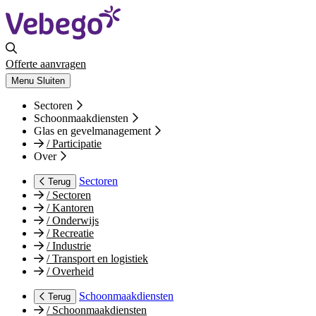
Offerte aanvragen
Menu
Sluiten
Sectoren
Schoonmaakdiensten
Glas en gevelmanagement
/
Participatie
Over
Sectoren
Terug
/
Sectoren
/
Kantoren
/
Onderwijs
/
Recreatie
/
Industrie
/
Transport en logistiek
/
Overheid
Schoonmaakdiensten
Terug
/
Schoonmaakdiensten