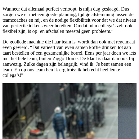
Wanneer dat allemaal perfect verloopt, is mijn dag geslaagd. Dus
zorgen we er met een goede planning, tijdige afstemming tussen de
teamcoaches en mij, en de nodige flexibiliteit voor dat we dat niveau
van perfectie telkens weer bereiken. Omdat mijn collega’s zelf ook
flexibel zijn, is op- en afschalen meestal geen probleem.”
De geoliede machine die haar team is, wordt dan ook met regelmaat
even gevierd. “Dat varieert van even samen koffie drinken tot aan
taart bestellen of een gezamenlijke borrel. Eens per jaar doen we iets
met het hele team, buiten Ziggo Dome. De klant is daar dan ook bij
aanwezig. Zulke dagen zijn belangrijk, vind ik. Je bent samen een
team. En op ons team ben ik erg trots: ik heb echt heel leuke
collega’s!”