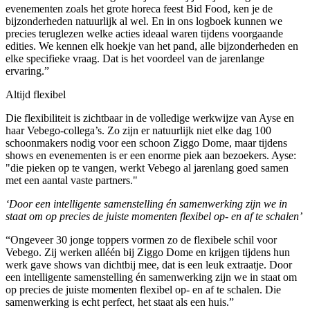
evenementen zoals het grote horeca feest Bid Food, ken je de
bijzonderheden natuurlijk al wel. En in ons logboek kunnen we
precies teruglezen welke acties ideaal waren tijdens voorgaande
edities. We kennen elk hoekje van het pand, alle bijzonderheden en
elke specifieke vraag. Dat is het voordeel van de jarenlange
ervaring.”
Altijd flexibel
Die flexibiliteit is zichtbaar in de volledige werkwijze van Ayse en
haar Vebego-collega’s. Zo zijn er natuurlijk niet elke dag 100
schoonmakers nodig voor een schoon Ziggo Dome, maar tijdens
shows en evenementen is er een enorme piek aan bezoekers. Ayse:
"die pieken op te vangen, werkt Vebego al jarenlang goed samen
met een aantal vaste partners."
‘Door een intelligente samenstelling én samenwerking zijn we in
staat om op precies de juiste momenten flexibel op- en af te schalen’
“Ongeveer 30 jonge toppers vormen zo de flexibele schil voor
Vebego. Zij werken alléén bij Ziggo Dome en krijgen tijdens hun
werk gave shows van dichtbij mee, dat is een leuk extraatje. Door
een intelligente samenstelling én samenwerking zijn we in staat om
op precies de juiste momenten flexibel op- en af te schalen. Die
samenwerking is echt perfect, het staat als een huis.”