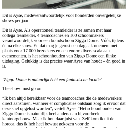
Dit is Ayse, medeverantwoordelijk voor honderden onvergetelijke
shows per jaar
Dit is Ayse. Als operationeel teamleider is ze samen met haar
collega-teamleider, 4 teamcoaches en 100 schoonmakers
verantwoordelijk voor een brandschoon Ziggo Dome. Vóór, tijdens
én na elke show. En dat mag je gerust een dagtaak noemen: met
plaats voor 17.000 bezoekers en een enorm divers scala aan
evenementen, is het schoonhouden van Ziggo Dome een flinke
uitdaging. Gelukkig is dat precies waar Ayse van houdt – én goed in
is.
‘Ziggo Dome is natuurlijk écht een fantastische locatie'
The show must go on
“Ik ben altijd bereikbaar voor de teamcoaches die de medewerkers
direct aansturen, wanneer er complicaties ontstaan zorg ik ervoor dat
deze snel opgelost worden”, vertelt Ayse. “Het schoonhouden van
Ziggo Dome is natuurlijk heel anders dan bijvoorbeeld
kantoorgebouw. Maar ik hou daar juist van. Zelf kom ik uit de
horeca, dus ik heb heel bewust gekozen voor de