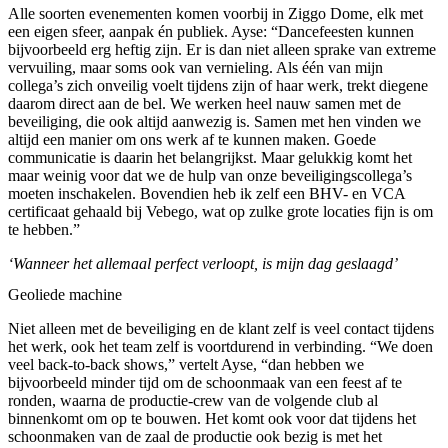
Alle soorten evenementen komen voorbij in Ziggo Dome, elk met
een eigen sfeer, aanpak én publiek. Ayse: “Dancefeesten kunnen
bijvoorbeeld erg heftig zijn. Er is dan niet alleen sprake van extreme
vervuiling, maar soms ook van vernieling. Als één van mijn
collega’s zich onveilig voelt tijdens zijn of haar werk, trekt diegene
daarom direct aan de bel. We werken heel nauw samen met de
beveiliging, die ook altijd aanwezig is. Samen met hen vinden we
altijd een manier om ons werk af te kunnen maken. Goede
communicatie is daarin het belangrijkst. Maar gelukkig komt het
maar weinig voor dat we de hulp van onze beveiligingscollega’s
moeten inschakelen. Bovendien heb ik zelf een BHV- en VCA
certificaat gehaald bij Vebego, wat op zulke grote locaties fijn is om
te hebben.”
‘Wanneer het allemaal perfect verloopt, is mijn dag geslaagd’
Geoliede machine
Niet alleen met de beveiliging en de klant zelf is veel contact tijdens
het werk, ook het team zelf is voortdurend in verbinding. “We doen
veel back-to-back shows,” vertelt Ayse, “dan hebben we
bijvoorbeeld minder tijd om de schoonmaak van een feest af te
ronden, waarna de productie-crew van de volgende club al
binnenkomt om op te bouwen. Het komt ook voor dat tijdens het
schoonmaken van de zaal de productie ook bezig is met het