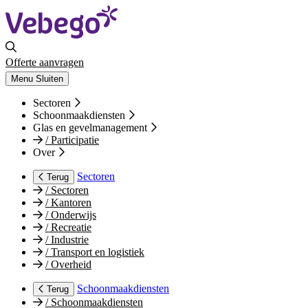
Offerte aanvragen
Menu
Sluiten
Sectoren
Schoonmaakdiensten
Glas en gevelmanagement
/
Participatie
Over
Sectoren
Terug
/
Sectoren
/
Kantoren
/
Onderwijs
/
Recreatie
/
Industrie
/
Transport en logistiek
/
Overheid
Schoonmaakdiensten
Terug
/
Schoonmaakdiensten