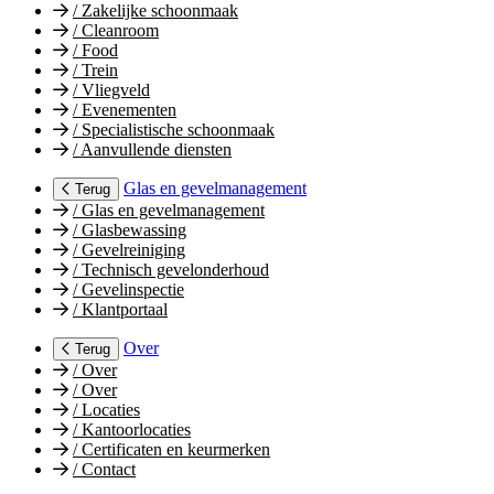
/
Zakelijke schoonmaak
/
Cleanroom
/
Food
/
Trein
/
Vliegveld
/
Evenementen
/
Specialistische schoonmaak
/
Aanvullende diensten
Glas en gevelmanagement
Terug
/
Glas en gevelmanagement
/
Glasbewassing
/
Gevelreiniging
/
Technisch gevelonderhoud
/
Gevelinspectie
/
Klantportaal
Over
Terug
/
Over
/
Over
/
Locaties
/
Kantoorlocaties
/
Certificaten en keurmerken
/
Contact