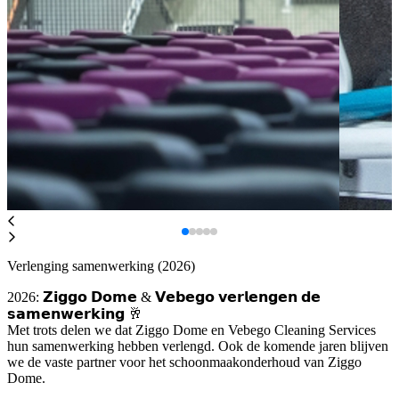
Verlenging samenwerking (2026)
2026: 𝗭𝗶𝗴𝗴𝗼 𝗗𝗼𝗺𝗲 & 𝗩𝗲𝗯𝗲𝗴𝗼 𝘃𝗲𝗿𝗹𝗲𝗻𝗴𝗲𝗻 𝗱𝗲
𝘀𝗮𝗺𝗲𝗻𝘄𝗲𝗿𝗸𝗶𝗻𝗴 🥂
Met trots delen we dat Ziggo Dome en
Vebego
Cleaning Services
hun samenwerking hebben verlengd. Ook de komende jaren blijven
we de vaste partner voor het schoonmaakonderhoud van Ziggo
Dome.