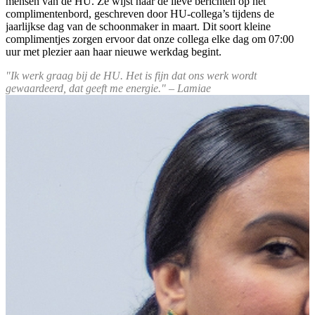
mensen van de HU. Ze wijst naar de lieve berichten op het
complimentenbord, geschreven door HU-collega’s tijdens de
jaarlijkse dag van de schoonmaker in maart. Dit soort kleine
complimentjes zorgen ervoor dat onze collega elke dag om 07:00
uur met plezier aan haar nieuwe werkdag begint.
"Ik werk graag bij de HU. Het is fijn dat ons werk wordt
gewaardeerd, dat geeft me energie." – Lamiae