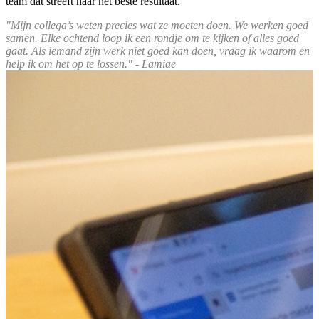
team dat streeft naar het beste resultaat.
"Mijn
collega’s weten precies wat ze moeten doen. We werken goed
samen. Elke ochtend loop ik een rondje om te kijken of alles goed
gaat. Als iemand zijn werk niet goed kan doen, vraag ik waarom en
help ik om het op te lossen." - Lamiae