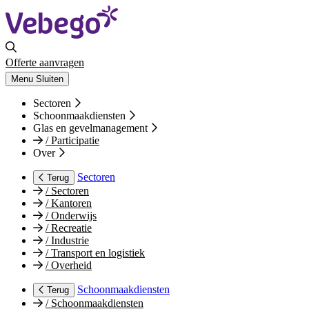
Offerte aanvragen
Menu
Sluiten
Sectoren
Schoonmaakdiensten
Glas en gevelmanagement
/
Participatie
Over
Sectoren
Terug
/
Sectoren
/
Kantoren
/
Onderwijs
/
Recreatie
/
Industrie
/
Transport en logistiek
/
Overheid
Schoonmaakdiensten
Terug
/
Schoonmaakdiensten