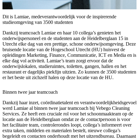
Dit is Lamiae, medeverantwoordelijk voor de inspirerende
studieomgeving van 3500 studenten
Dankzij teamcoach Lamiae en haar 10 collega’s genieten het
onderwijspersoneel en de studenten aan de Heidelberglaan 15 in
Utrecht elke dag van een prettige, schone onderwijsomgeving. Deze
bruisende locatie van de Hogeschool Utrecht (HU) huisvest de
opleidingen Marketing, Finance, Communicatie, ICT en Media en is
elke dag vol activiteit. Lamiae’s team zorgt ervoor dat de
onderwijslokalen, studieruimtes, toiletten, gangen, hallen en het
restaurant er dagelijks piekfijn uitzien. Zo kunnen de 3500 studenten
er het beste uit zichzelf halen op deze locatie van de HU.
Binnen twee jaar teamcoach
Dankzij haar inzet, coördinatietalent en verantwoordelijkheidsgevoel
werd Lamiae al binnen twee jaar teamcoach bij Vebego Cleaning
Services. Ze heeft een cruciale rol voor het schoonmaakteam op de
locatie aan de Heidelberglaan omdat ze de contactpersoon is voor
het facilitaire team, controlerondes loopt, collega’s informeert over
extra taken, middelen en materialen bestelt, nieuwe collega’s
begeleidt en contacten onderhoudt met het uitzendbureau. Daarnaast