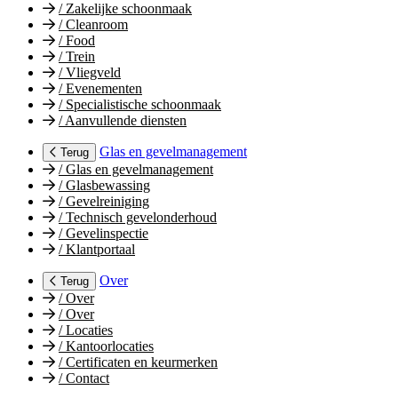
/
Zakelijke schoonmaak
/
Cleanroom
/
Food
/
Trein
/
Vliegveld
/
Evenementen
/
Specialistische schoonmaak
/
Aanvullende diensten
Glas en gevelmanagement
Terug
/
Glas en gevelmanagement
/
Glasbewassing
/
Gevelreiniging
/
Technisch gevelonderhoud
/
Gevelinspectie
/
Klantportaal
Over
Terug
/
Over
/
Over
/
Locaties
/
Kantoorlocaties
/
Certificaten en keurmerken
/
Contact