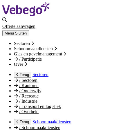
Offerte aanvragen
Menu
Sluiten
Sectoren
Schoonmaakdiensten
Glas en gevelmanagement
/
Participatie
Over
Sectoren
Terug
/
Sectoren
/
Kantoren
/
Onderwijs
/
Recreatie
/
Industrie
/
Transport en logistiek
/
Overheid
Schoonmaakdiensten
Terug
/
Schoonmaakdiensten