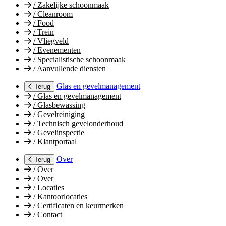
/
Zakelijke schoonmaak
/
Cleanroom
/
Food
/
Trein
/
Vliegveld
/
Evenementen
/
Specialistische schoonmaak
/
Aanvullende diensten
Glas en gevelmanagement
Terug
/
Glas en gevelmanagement
/
Glasbewassing
/
Gevelreiniging
/
Technisch gevelonderhoud
/
Gevelinspectie
/
Klantportaal
Over
Terug
/
Over
/
Over
/
Locaties
/
Kantoorlocaties
/
Certificaten en keurmerken
/
Contact