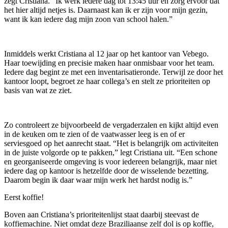
zegt Cristiana. “Ik werk iedere dag tot 13:45 uur en zorg ervoor dat
het hier altijd netjes is. Daarnaast kan ik er zijn voor mijn gezin,
want ik kan iedere dag mijn zoon van school halen.”
Inmiddels werkt Cristiana al 12 jaar op het kantoor van Vebego.
Haar toewijding en precisie maken haar onmisbaar voor het team.
Iedere dag begint ze met een inventarisatieronde. Terwijl ze door het
kantoor loopt, begroet ze haar collega’s en stelt ze prioriteiten op
basis van wat ze ziet.
Zo controleert ze bijvoorbeeld de vergaderzalen en kijkt altijd even
in de keuken om te zien of de vaatwasser leeg is en of er
serviesgoed op het aanrecht staat. “Het is belangrijk om activiteiten
in de juiste volgorde op te pakken,” legt Cristiana uit. “Een schone
en georganiseerde omgeving is voor iedereen belangrijk, maar niet
iedere dag op kantoor is hetzelfde door de wisselende bezetting.
Daarom begin ik daar waar mijn werk het hardst nodig is.”
Eerst koffie!
Boven aan Cristiana’s prioriteitenlijst staat daarbij steevast de
koffiemachine. Niet omdat deze Braziliaanse zelf dol is op koffie,