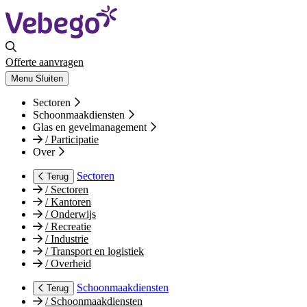
Offerte aanvragen
Menu
Sluiten
Sectoren
Schoonmaakdiensten
Glas en gevelmanagement
/
Participatie
Over
Sectoren
Terug
/
Sectoren
/
Kantoren
/
Onderwijs
/
Recreatie
/
Industrie
/
Transport en logistiek
/
Overheid
Schoonmaakdiensten
Terug
/
Schoonmaakdiensten