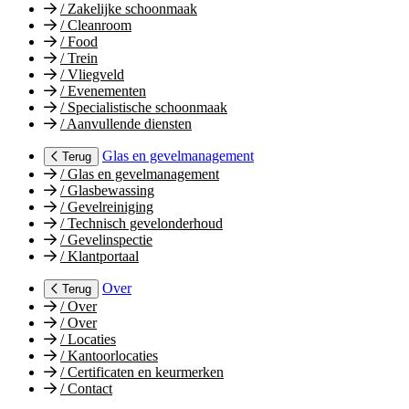
/
Zakelijke schoonmaak
/
Cleanroom
/
Food
/
Trein
/
Vliegveld
/
Evenementen
/
Specialistische schoonmaak
/
Aanvullende diensten
Glas en gevelmanagement
Terug
/
Glas en gevelmanagement
/
Glasbewassing
/
Gevelreiniging
/
Technisch gevelonderhoud
/
Gevelinspectie
/
Klantportaal
Over
Terug
/
Over
/
Over
/
Locaties
/
Kantoorlocaties
/
Certificaten en keurmerken
/
Contact