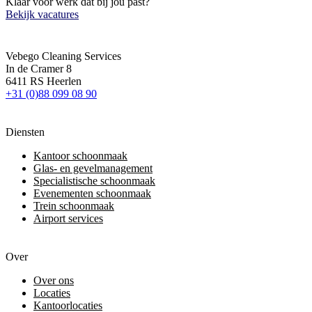
Klaar voor werk dat bij jou past?
Bekijk vacatures
Vebego Cleaning Services
In de Cramer 8
6411 RS Heerlen
+31 (0)88 099 08 90
Diensten
Kantoor schoonmaak
Glas- en gevelmanagement
Specialistische schoonmaak
Evenementen schoonmaak
Trein schoonmaak
Airport services
Over
Over ons
Locaties
Kantoorlocaties