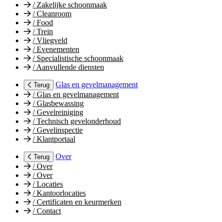
/
Zakelijke schoonmaak
/
Cleanroom
/
Food
/
Trein
/
Vliegveld
/
Evenementen
/
Specialistische schoonmaak
/
Aanvullende diensten
Glas en gevelmanagement
Terug
/
Glas en gevelmanagement
/
Glasbewassing
/
Gevelreiniging
/
Technisch gevelonderhoud
/
Gevelinspectie
/
Klantportaal
Over
Terug
/
Over
/
Over
/
Locaties
/
Kantoorlocaties
/
Certificaten en keurmerken
/
Contact