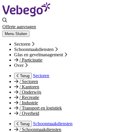
Offerte aanvragen
Menu
Sluiten
Sectoren
Schoonmaakdiensten
Glas en gevelmanagement
/
Participatie
Over
Sectoren
Terug
/
Sectoren
/
Kantoren
/
Onderwijs
/
Recreatie
/
Industrie
/
Transport en logistiek
/
Overheid
Schoonmaakdiensten
Terug
/
Schoonmaakdiensten