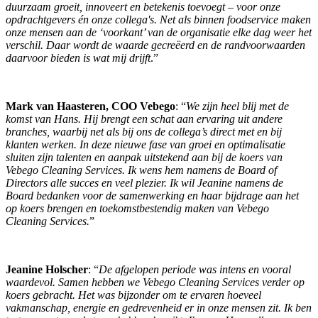
duurzaam groeit, innoveert en betekenis toevoegt – voor onze
opdrachtgevers én onze collega's. Net als binnen foodservice maken
onze mensen aan de ‘voorkant’ van de organisatie elke dag weer het
verschil. Daar wordt de waarde gecreëerd en de randvoorwaarden
daarvoor bieden is wat mij drijft
.”
Mark van Haasteren, COO Vebego
: “
We zijn heel blij met de
komst van Hans. Hij brengt een schat aan ervaring uit andere
branches, waarbij net als bij ons de collega’s direct met en bij
klanten werken. In deze nieuwe fase van groei en optimalisatie
sluiten zijn talenten en aanpak uitstekend aan bij de koers van
Vebego Cleaning Services. Ik wens hem namens de Board of
Directors alle succes en veel plezier. Ik wil Jeanine namens de
Board bedanken voor de samenwerking en haar bijdrage aan het
op koers brengen en toekomstbestendig maken van Vebego
Cleaning Services.
”
Jeanine Holscher
: “
De afgelopen periode was intens en vooral
waardevol. Samen hebben we Vebego Cleaning Services verder op
koers gebracht. Het was bijzonder om te ervaren hoeveel
vakmanschap, energie en gedrevenheid er in onze mensen zit. Ik ben