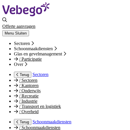
Offerte aanvragen
Menu
Sluiten
Sectoren
Schoonmaakdiensten
Glas en gevelmanagement
/
Participatie
Over
Sectoren
Terug
/
Sectoren
/
Kantoren
/
Onderwijs
/
Recreatie
/
Industrie
/
Transport en logistiek
/
Overheid
Schoonmaakdiensten
Terug
/
Schoonmaakdiensten