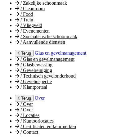
/
Zakelijke schoonmaak
/
Cleanroom
/
Food
/
Trein
/
Vliegveld
/
Evenementen
/
Specialistische schoonmaak
/
Aanvullende diensten
Glas en gevelmanagement
Terug
/
Glas en gevelmanagement
/
Glasbewassing
/
Gevelreiniging
/
Technisch gevelonderhoud
/
Gevelinspectie
/
Klantportaal
Over
Terug
/
Over
/
Over
/
Locaties
/
Kantoorlocaties
/
Certificaten en keurmerken
/
Contact