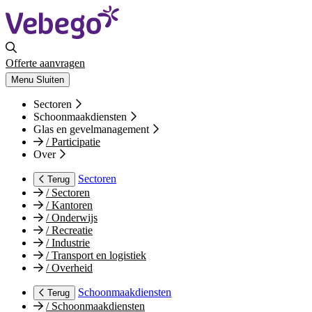
Offerte aanvragen
Menu
Sluiten
Sectoren
Schoonmaakdiensten
Glas en gevelmanagement
/
Participatie
Over
Sectoren
Terug
/
Sectoren
/
Kantoren
/
Onderwijs
/
Recreatie
/
Industrie
/
Transport en logistiek
/
Overheid
Schoonmaakdiensten
Terug
/
Schoonmaakdiensten