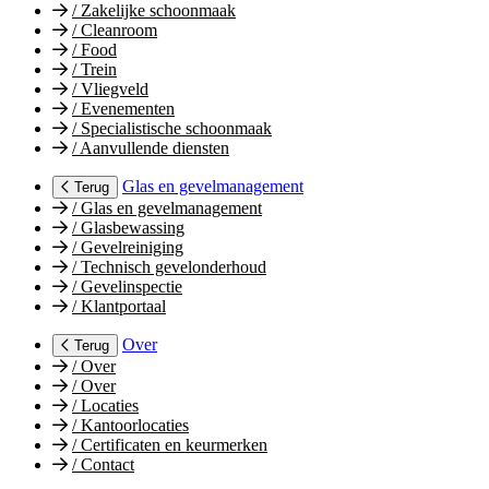
/
Zakelijke schoonmaak
/
Cleanroom
/
Food
/
Trein
/
Vliegveld
/
Evenementen
/
Specialistische schoonmaak
/
Aanvullende diensten
Glas en gevelmanagement
Terug
/
Glas en gevelmanagement
/
Glasbewassing
/
Gevelreiniging
/
Technisch gevelonderhoud
/
Gevelinspectie
/
Klantportaal
Over
Terug
/
Over
/
Over
/
Locaties
/
Kantoorlocaties
/
Certificaten en keurmerken
/
Contact