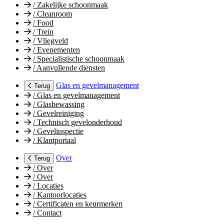
/
Zakelijke schoonmaak
/
Cleanroom
/
Food
/
Trein
/
Vliegveld
/
Evenementen
/
Specialistische schoonmaak
/
Aanvullende diensten
Glas en gevelmanagement
Terug
/
Glas en gevelmanagement
/
Glasbewassing
/
Gevelreiniging
/
Technisch gevelonderhoud
/
Gevelinspectie
/
Klantportaal
Over
Terug
/
Over
/
Over
/
Locaties
/
Kantoorlocaties
/
Certificaten en keurmerken
/
Contact