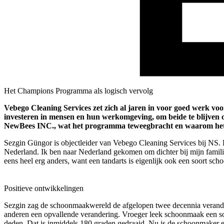
Het Champions Programma als logisch vervolg
Vebego Cleaning Services zet zich al jaren in voor goed werk 
investeren in mensen en hun werkomgeving, om beide te blijven 
NewBees INC., wat het programma teweegbracht en waarom het ee
Sezgin Güngor is objectleider van Vebego Cleaning Services bij NS. D
Nederland. Ik ben naar Nederland gekomen om dichter bij mijn familie t
eens heel erg anders, want een tandarts is eigenlijk ook een soort sc
Positieve ontwikkelingen
Sezgin zag de schoonmaakwereld de afgelopen twee decennia verandere
anderen een opvallende verandering. Vroeger leek schoonmaak een soo
deden. Dat is inmiddels 180 graden gedraaid. Nu is de schoonmaker ee