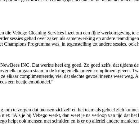
ie Vebego Cleaning Services inzet om een fijne werkomgeving te creë
erder sessies gehad over zaken als samenwerking en andere teamdingen. 
t Champions Programma was, in tegenstelling tot andere sessies, ook he
n NewBees INC. Dat werkte heel erg goed. Zo goed zelfs, dat tijdens de 
ver elkaar gaan staan in de kring en elkaar een compliment geven. Twe
n ze elkaar complimenteerde, viel dat slechte gevoel ineens weer weg. 
eds een beetje emotioneel.”
m te zorgen dat mensen zichzelf en het team als geheel zich kunnen o
t: “Als je bij Vebego werkt, dan weet je na verloop van tijd dat het 
o helpt ook mensen met schulden en is er op allerlei andere maniere