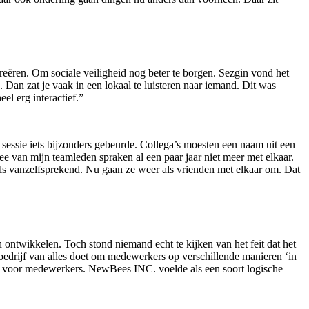
ren. Om sociale veiligheid nog beter te borgen. Sezgin vond het
Dan zat je vaak in een lokaal te luisteren naar iemand. Dit was
el erg interactief.”
sessie iets bijzonders gebeurde. Collega’s moesten een naam uit een
e van mijn teamleden spraken al een paar jaar niet meer met elkaar.
Als vanzelfsprekend. Nu gaan ze weer als vrienden met elkaar om. Dat
ntwikkelen. Toch stond niemand echt te kijken van het feit dat het
bedrijf van alles doet om medewerkers op verschillende manieren ‘in
n voor medewerkers. NewBees INC. voelde als een soort logische