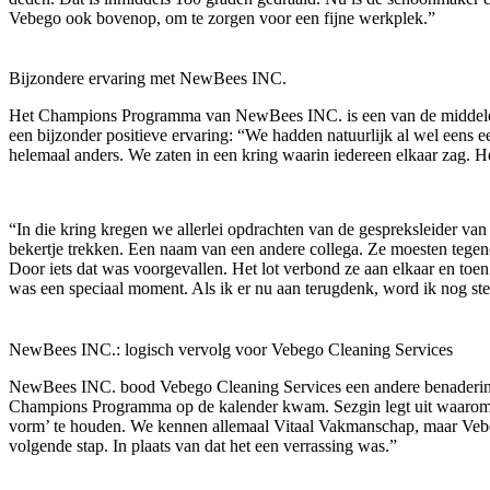
Vebego ook bovenop, om te zorgen voor een fijne werkplek.”
Bijzondere ervaring met NewBees INC.
Het Champions Programma van NewBees INC. is een van de middelen d
een bijzonder positieve ervaring: “We hadden natuurlijk al wel eens e
helemaal anders. We zaten in een kring waarin iedereen elkaar zag. He
“In die kring kregen we allerlei opdrachten van de gespreksleider va
bekertje trekken. Een naam van een andere collega. Ze moesten tegeno
Door iets dat was voorgevallen. Het lot verbond ze aan elkaar en toe
was een speciaal moment. Als ik er nu aan terugdenk, word ik nog ste
NewBees INC.: logisch vervolg voor Vebego Cleaning Services
NewBees INC. bood Vebego Cleaning Services een andere benadering, o
Champions Programma op de kalender kwam. Sezgin legt uit waarom nie
vorm’ te houden. We kennen allemaal Vitaal Vakmanschap, maar Vebeg
volgende stap. In plaats van dat het een verrassing was.”