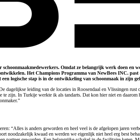
voor schoonmaakmedewerkers. Omdat ze belangrijk werk doen en we
ontwikkelen. Het Champions Programma van NewBees INC. past daar
n logische stap is in de ontwikkeling van schoonmaak in zijn geh
e dagelijkse leiding van de locaties in Roosendaal en Vlissingen rust o
e zijn. In Turkije werkte ik als tandarts. Dat kon hier niet en daarom 
hoonmaker.”
n: “Alles is anders geworden en heel veel is de afgelopen jaren verbe
rt noodzakelijk kwaad en werden we eigenlijk niet heel erg best beha
n partner geworden. Een belangrijke schakel in de facilitaire keten. 