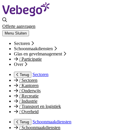
Offerte aanvragen
Menu
Sluiten
Sectoren
Schoonmaakdiensten
Glas en gevelmanagement
/
Participatie
Over
Sectoren
Terug
/
Sectoren
/
Kantoren
/
Onderwijs
/
Recreatie
/
Industrie
/
Transport en logistiek
/
Overheid
Schoonmaakdiensten
Terug
/
Schoonmaakdiensten