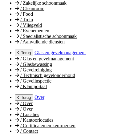
/
Zakelijke schoonmaak
/
Cleanroom
/
Food
/
Trein
/
Vliegveld
/
Evenementen
/
Specialistische schoonmaak
/
Aanvullende diensten
Glas en gevelmanagement
Terug
/
Glas en gevelmanagement
/
Glasbewassing
/
Gevelreiniging
/
Technisch gevelonderhoud
/
Gevelinspectie
/
Klantportaal
Over
Terug
/
Over
/
Over
/
Locaties
/
Kantoorlocaties
/
Certificaten en keurmerken
/
Contact