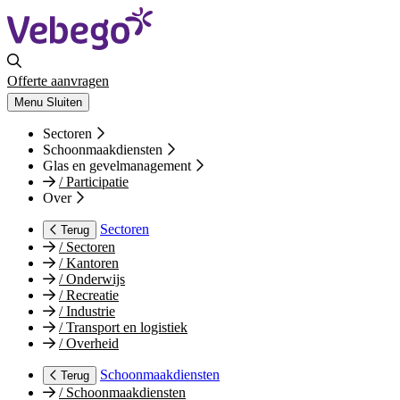
Offerte aanvragen
Menu
Sluiten
Sectoren
Schoonmaakdiensten
Glas en gevelmanagement
/
Participatie
Over
Sectoren
Terug
/
Sectoren
/
Kantoren
/
Onderwijs
/
Recreatie
/
Industrie
/
Transport en logistiek
/
Overheid
Schoonmaakdiensten
Terug
/
Schoonmaakdiensten