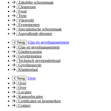
/
Zakelijke schoonmaak
/
Cleanroom
/
Food
/
Trein
/
Vliegveld
/
Evenementen
/
Specialistische schoonmaak
/
Aanvullende diensten
Glas en gevelmanagement
Terug
/
Glas en gevelmanagement
/
Glasbewassing
/
Gevelreiniging
/
Technisch gevelonderhoud
/
Gevelinspectie
/
Klantportaal
Over
Terug
/
Over
/
Over
/
Locaties
/
Kantoorlocaties
/
Certificaten en keurmerken
/
Contact