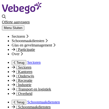
Offerte aanvragen
Menu
Sluiten
Sectoren
Schoonmaakdiensten
Glas en gevelmanagement
/
Participatie
Over
Sectoren
Terug
/
Sectoren
/
Kantoren
/
Onderwijs
/
Recreatie
/
Industrie
/
Transport en logistiek
/
Overheid
Schoonmaakdiensten
Terug
/
Schoonmaakdiensten