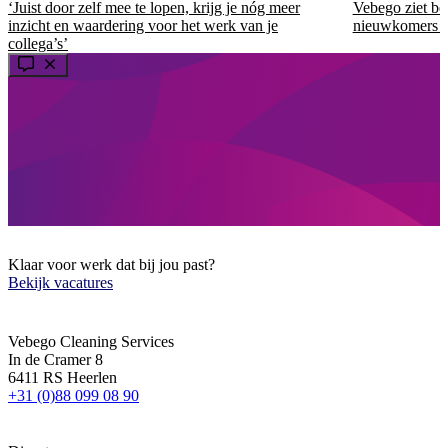
‘Juist door zelf mee te lopen, krijg je nóg meer
Vebego ziet be
inzicht en waardering voor het werk van je
nieuwkomers b
collega’s’
Klaar voor werk dat bij jou past?
Bekijk vacatures
Vebego Cleaning Services
In de Cramer 8
6411 RS Heerlen
+31 (0)88 099 08 90