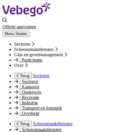
Offerte aanvragen
Menu
Sluiten
Sectoren
Schoonmaakdiensten
Glas en gevelmanagement
/
Participatie
Over
Sectoren
Terug
/
Sectoren
/
Kantoren
/
Onderwijs
/
Recreatie
/
Industrie
/
Transport en logistiek
/
Overheid
Schoonmaakdiensten
Terug
/
Schoonmaakdiensten