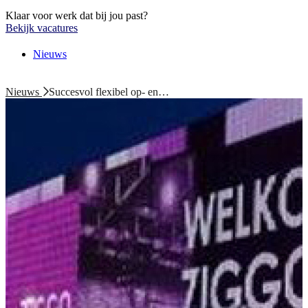
Klaar voor werk dat bij jou past?
Bekijk vacatures
Nieuws
Nieuws
Succesvol flexibel op- en…