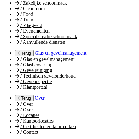
/
Zakelijke schoonmaak
/
Cleanroom
/
Food
/
Trein
/
Vliegveld
/
Evenementen
/
Specialistische schoonmaak
/
Aanvullende diensten
Glas en gevelmanagement
Terug
/
Glas en gevelmanagement
/
Glasbewassing
/
Gevelreiniging
/
Technisch gevelonderhoud
/
Gevelinspectie
/
Klantportaal
Over
Terug
/
Over
/
Over
/
Locaties
/
Kantoorlocaties
/
Certificaten en keurmerken
/
Contact