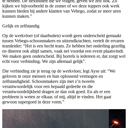
te hebben. De flexibiliteit die we vragen, geven we zelf ook. Zo
kijken we bijvoorbeeld in de zomer of we deze toppers ook werk
kunnen bieden bij andere klanten van Vebego, zodat ze meer uren
kunnen maken.”
Gelijk en zelfstandig
Op de werkvloer (of daarbuiten) wordt geen onderscheid gemaakt
tussen Vebego-schoonmakers en uitzendkrachten, vertelt de ervaren
teamleider: “Het is een hecht team. Ze hebben het onderling gezellig
en dineren ook altijd samen, vaak net voordat een event plaatsvindt.
We maken geen onderscheid. Bij borrels is iedereen er, dat zorgt wel
echt voor verbinding. We zijn allemaal gelijk”.
Die verbinding zie je terug op de werkvloer, legt Ayse uit: “We
geloven in onze mensen en hun oplossend vermogen en
zelfstandigheid. Schoonmakers zijn met z’n tweeën
verantwoordelijk voor een bepaald gedeelte en die
verantwoordelijkheid dragen ze dan ook goed. En als er een
probleem is weten ze elkaar, of mij, altijd te vinden. Het gaat
gewoon supergoed in deze vorm.”