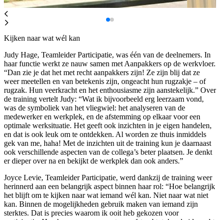
Kijken naar wat wél kan
Judy Hage, Teamleider Participatie, was één van de deelnemers. In
haar functie werkt ze nauw samen met Aanpakkers op de werkvloer.
“Dan zie je dat het met recht aanpakkers zijn! Ze zijn blij dat ze
weer meetellen en van betekenis zijn, ongeacht hun rugzakje – of
rugzak. Hun veerkracht en het enthousiasme zijn aanstekelijk.” Over
de training vertelt Judy: “Wat ik bijvoorbeeld erg leerzaam vond,
was de symboliek van het vliegwiel: het analyseren van de
medewerker en werkplek, en de afstemming op elkaar voor een
optimale werksituatie. Het geeft ook inzichten in je eigen handelen,
en dat is ook leuk om te ontdekken. Al worden ze thuis inmiddels
gek van me, haha! Met de inzichten uit de training kun je daarnaast
ook verschillende aspecten van de collega’s beter plaatsen. Je denkt
er dieper over na en bekijkt de werkplek dan ook anders.”
Joyce Levie, Teamleider Participatie, werd dankzij de training weer
herinnerd aan een belangrijk aspect binnen haar rol: “Hoe belangrijk
het blijft om te kijken naar wat iemand wél kan. Niet naar wat niet
kan. Binnen de mogelijkheden gebruik maken van iemand zijn
sterktes. Dat is precies waarom ik ooit heb gekozen voor