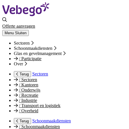
Offerte aanvragen
Menu
Sluiten
Sectoren
Schoonmaakdiensten
Glas en gevelmanagement
/
Participatie
Over
Sectoren
Terug
/
Sectoren
/
Kantoren
/
Onderwijs
/
Recreatie
/
Industrie
/
Transport en logistiek
/
Overheid
Schoonmaakdiensten
Terug
/
Schoonmaakdiensten