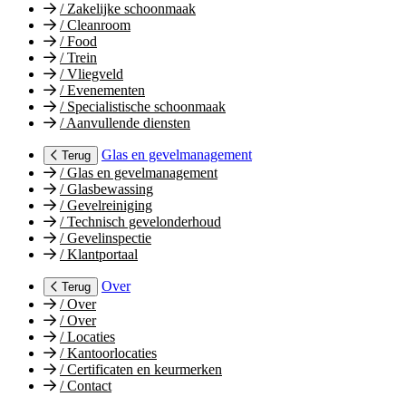
/
Zakelijke schoonmaak
/
Cleanroom
/
Food
/
Trein
/
Vliegveld
/
Evenementen
/
Specialistische schoonmaak
/
Aanvullende diensten
Glas en gevelmanagement
Terug
/
Glas en gevelmanagement
/
Glasbewassing
/
Gevelreiniging
/
Technisch gevelonderhoud
/
Gevelinspectie
/
Klantportaal
Over
Terug
/
Over
/
Over
/
Locaties
/
Kantoorlocaties
/
Certificaten en keurmerken
/
Contact