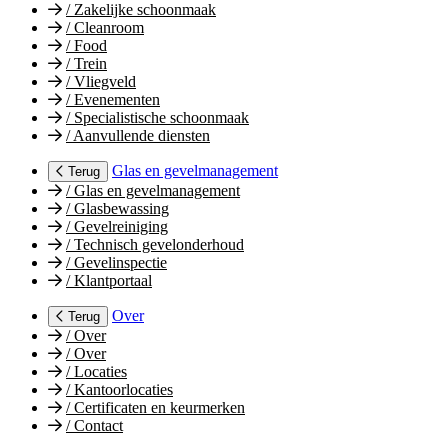
/
Zakelijke schoonmaak
/
Cleanroom
/
Food
/
Trein
/
Vliegveld
/
Evenementen
/
Specialistische schoonmaak
/
Aanvullende diensten
Glas en gevelmanagement
Terug
/
Glas en gevelmanagement
/
Glasbewassing
/
Gevelreiniging
/
Technisch gevelonderhoud
/
Gevelinspectie
/
Klantportaal
Over
Terug
/
Over
/
Over
/
Locaties
/
Kantoorlocaties
/
Certificaten en keurmerken
/
Contact