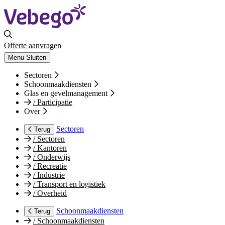
Offerte aanvragen
Menu
Sluiten
Sectoren
Schoonmaakdiensten
Glas en gevelmanagement
/
Participatie
Over
Sectoren
Terug
/
Sectoren
/
Kantoren
/
Onderwijs
/
Recreatie
/
Industrie
/
Transport en logistiek
/
Overheid
Schoonmaakdiensten
Terug
/
Schoonmaakdiensten