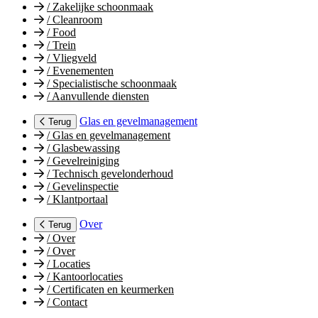
/
Zakelijke schoonmaak
/
Cleanroom
/
Food
/
Trein
/
Vliegveld
/
Evenementen
/
Specialistische schoonmaak
/
Aanvullende diensten
Glas en gevelmanagement
Terug
/
Glas en gevelmanagement
/
Glasbewassing
/
Gevelreiniging
/
Technisch gevelonderhoud
/
Gevelinspectie
/
Klantportaal
Over
Terug
/
Over
/
Over
/
Locaties
/
Kantoorlocaties
/
Certificaten en keurmerken
/
Contact