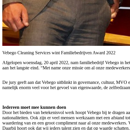
Vebego Cleaning Services wint Familiebedrijven Award 2022
Afgelopen woensdag, 20 april 2022, nam familiebedrijf Vebego in het
aan het langste eind. “Met name onze missie om al onze medewerkers 
De jury geeft aan dat Vebego uitblinkt in governance, cultuur, MVO e
namelijk enorm veel voor het gevoel van eigenwaarde, de zelfredza
Iedereen moet mee kunnen doen
Door het bieden van betekenisvol werk hoopt Vebego bij te dragen a
nationaliteiten. Ook zijn er veel mensen werkzaam met een afstand tot 
waardering van en een groot compliment naar al onze medewerkers. Veb
Daarbij hoort ook dat wij ieders talent zien en dat op waarde schatten.