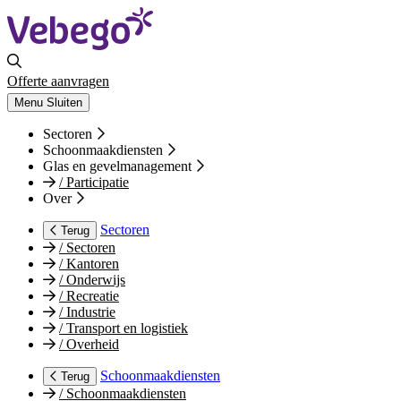
Offerte aanvragen
Menu
Sluiten
Sectoren
Schoonmaakdiensten
Glas en gevelmanagement
/
Participatie
Over
Sectoren
Terug
/
Sectoren
/
Kantoren
/
Onderwijs
/
Recreatie
/
Industrie
/
Transport en logistiek
/
Overheid
Schoonmaakdiensten
Terug
/
Schoonmaakdiensten