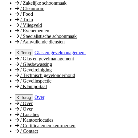
/
Zakelijke schoonmaak
/
Cleanroom
/
Food
/
Trein
/
Vliegveld
/
Evenementen
/
Specialistische schoonmaak
/
Aanvullende diensten
Glas en gevelmanagement
Terug
/
Glas en gevelmanagement
/
Glasbewassing
/
Gevelreiniging
/
Technisch gevelonderhoud
/
Gevelinspectie
/
Klantportaal
Over
Terug
/
Over
/
Over
/
Locaties
/
Kantoorlocaties
/
Certificaten en keurmerken
/
Contact