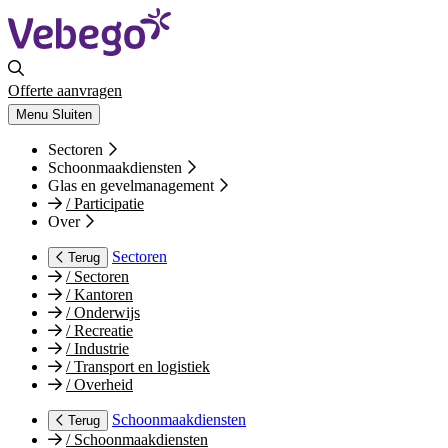
Offerte aanvragen
Menu
Sluiten
Sectoren
Schoonmaakdiensten
Glas en gevelmanagement
/
Participatie
Over
Sectoren
Terug
/
Sectoren
/
Kantoren
/
Onderwijs
/
Recreatie
/
Industrie
/
Transport en logistiek
/
Overheid
Schoonmaakdiensten
Terug
/
Schoonmaakdiensten