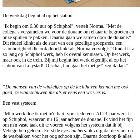
De werkdag begint al op het station
"Ik begin om 6.30 uur op Schiphol", vertelt Norma. "Met de
collega's verzamelen we voor de douane om elkaar te begroeten en
onze spullen te pakken. Daarna gaan we samen door de douane."
Dit ritueel klinkt als de start van een gezellige groepsreis, een
saamhorigheid die ook doorklinkt als Norma vervolgt: "Omdat ik al
zo lang op Schiphol werk, heb ik overal kennissen. Op het werk,
maar ook in de trein. Bij mij begint het werk eigenlijk al op het
station van Lelystad! 'O schat, hoe gaat het met je?' zeg ik dan.”
“De mensen van de winkeltjes op de luchthaven kennen me ook
goed, ze waarschuwen me als er eens een wc vies is."
Een vast systeem
"Mijn werk doe ik met m'n hart, voor iedereen. Al 23 jaar werk ik
op Schiphol, waarvan nu 16 jaar achter de douane. Ik vind het fijn
om m'n vaste taak uit te voeren volgens het systeem dat ik bij
Vebego heb geleerd. Eerst de
eye-catchers:
ik zorg dat de vloer en
de wasbakken voor het oog schoon zijn. Daarna doorloop ik alles