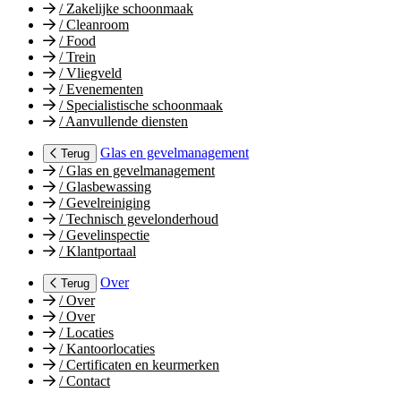
/
Zakelijke schoonmaak
/
Cleanroom
/
Food
/
Trein
/
Vliegveld
/
Evenementen
/
Specialistische schoonmaak
/
Aanvullende diensten
Glas en gevelmanagement
Terug
/
Glas en gevelmanagement
/
Glasbewassing
/
Gevelreiniging
/
Technisch gevelonderhoud
/
Gevelinspectie
/
Klantportaal
Over
Terug
/
Over
/
Over
/
Locaties
/
Kantoorlocaties
/
Certificaten en keurmerken
/
Contact