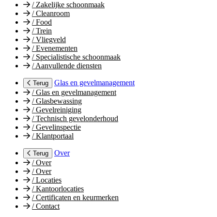
/
Zakelijke schoonmaak
/
Cleanroom
/
Food
/
Trein
/
Vliegveld
/
Evenementen
/
Specialistische schoonmaak
/
Aanvullende diensten
Glas en gevelmanagement
Terug
/
Glas en gevelmanagement
/
Glasbewassing
/
Gevelreiniging
/
Technisch gevelonderhoud
/
Gevelinspectie
/
Klantportaal
Over
Terug
/
Over
/
Over
/
Locaties
/
Kantoorlocaties
/
Certificaten en keurmerken
/
Contact