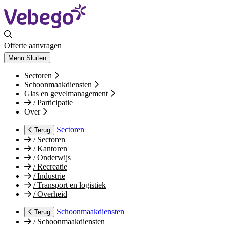
Offerte aanvragen
Menu
Sluiten
Sectoren
Schoonmaakdiensten
Glas en gevelmanagement
/
Participatie
Over
Sectoren
Terug
/
Sectoren
/
Kantoren
/
Onderwijs
/
Recreatie
/
Industrie
/
Transport en logistiek
/
Overheid
Schoonmaakdiensten
Terug
/
Schoonmaakdiensten