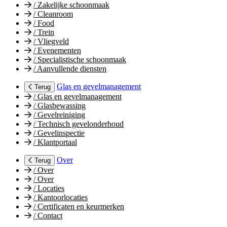
/
Zakelijke schoonmaak
/
Cleanroom
/
Food
/
Trein
/
Vliegveld
/
Evenementen
/
Specialistische schoonmaak
/
Aanvullende diensten
Glas en gevelmanagement
Terug
/
Glas en gevelmanagement
/
Glasbewassing
/
Gevelreiniging
/
Technisch gevelonderhoud
/
Gevelinspectie
/
Klantportaal
Over
Terug
/
Over
/
Over
/
Locaties
/
Kantoorlocaties
/
Certificaten en keurmerken
/
Contact