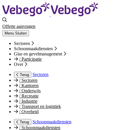
Offerte aanvragen
Menu
Sluiten
Sectoren
Schoonmaakdiensten
Glas en gevelmanagement
/
Participatie
Over
Sectoren
Terug
/
Sectoren
/
Kantoren
/
Onderwijs
/
Recreatie
/
Industrie
/
Transport en logistiek
/
Overheid
Schoonmaakdiensten
Terug
/
Schoonmaakdiensten