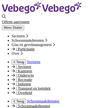
Offerte aanvragen
Menu
Sluiten
Sectoren
Schoonmaakdiensten
Glas en gevelmanagement
/
Participatie
Over
Sectoren
Terug
/
Sectoren
/
Kantoren
/
Onderwijs
/
Recreatie
/
Industrie
/
Transport en logistiek
/
Overheid
Schoonmaakdiensten
Terug
/
Schoonmaakdiensten