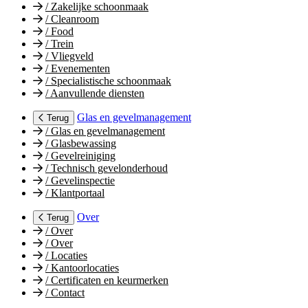
/
Zakelijke schoonmaak
/
Cleanroom
/
Food
/
Trein
/
Vliegveld
/
Evenementen
/
Specialistische schoonmaak
/
Aanvullende diensten
Glas en gevelmanagement
Terug
/
Glas en gevelmanagement
/
Glasbewassing
/
Gevelreiniging
/
Technisch gevelonderhoud
/
Gevelinspectie
/
Klantportaal
Over
Terug
/
Over
/
Over
/
Locaties
/
Kantoorlocaties
/
Certificaten en keurmerken
/
Contact