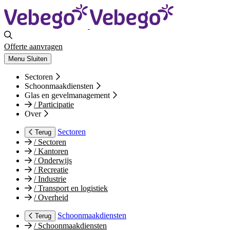
Offerte aanvragen
Menu
Sluiten
Sectoren
Schoonmaakdiensten
Glas en gevelmanagement
/
Participatie
Over
Sectoren
Terug
/
Sectoren
/
Kantoren
/
Onderwijs
/
Recreatie
/
Industrie
/
Transport en logistiek
/
Overheid
Schoonmaakdiensten
Terug
/
Schoonmaakdiensten