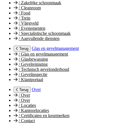
/
Zakelijke schoonmaak
/
Cleanroom
/
Food
/
Trein
/
Vliegveld
/
Evenementen
/
Specialistische schoonmaak
/
Aanvullende diensten
Glas en gevelmanagement
Terug
/
Glas en gevelmanagement
/
Glasbewassing
/
Gevelreiniging
/
Technisch gevelonderhoud
/
Gevelinspectie
/
Klantportaal
Over
Terug
/
Over
/
Over
/
Locaties
/
Kantoorlocaties
/
Certificaten en keurmerken
/
Contact