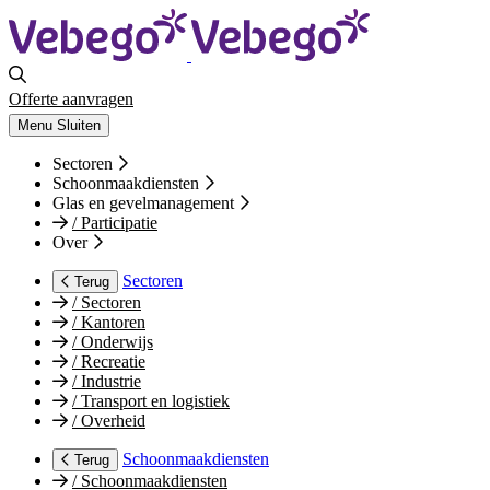
Offerte aanvragen
Menu
Sluiten
Sectoren
Schoonmaakdiensten
Glas en gevelmanagement
/
Participatie
Over
Sectoren
Terug
/
Sectoren
/
Kantoren
/
Onderwijs
/
Recreatie
/
Industrie
/
Transport en logistiek
/
Overheid
Schoonmaakdiensten
Terug
/
Schoonmaakdiensten