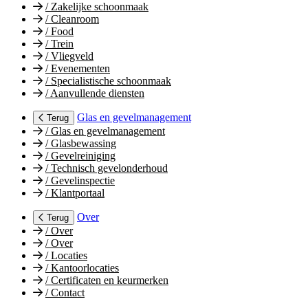
/
Zakelijke schoonmaak
/
Cleanroom
/
Food
/
Trein
/
Vliegveld
/
Evenementen
/
Specialistische schoonmaak
/
Aanvullende diensten
Glas en gevelmanagement
Terug
/
Glas en gevelmanagement
/
Glasbewassing
/
Gevelreiniging
/
Technisch gevelonderhoud
/
Gevelinspectie
/
Klantportaal
Over
Terug
/
Over
/
Over
/
Locaties
/
Kantoorlocaties
/
Certificaten en keurmerken
/
Contact