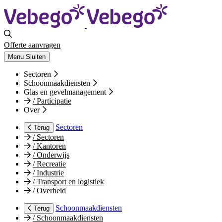
Offerte aanvragen
Menu
Sluiten
Sectoren
Schoonmaakdiensten
Glas en gevelmanagement
/
Participatie
Over
Sectoren
Terug
/
Sectoren
/
Kantoren
/
Onderwijs
/
Recreatie
/
Industrie
/
Transport en logistiek
/
Overheid
Schoonmaakdiensten
Terug
/
Schoonmaakdiensten