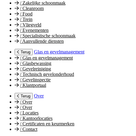
/
Zakelijke schoonmaak
/
Cleanroom
/
Food
/
Trein
/
Vliegveld
/
Evenementen
/
Specialistische schoonmaak
/
Aanvullende diensten
Glas en gevelmanagement
Terug
/
Glas en gevelmanagement
/
Glasbewassing
/
Gevelreiniging
/
Technisch gevelonderhoud
/
Gevelinspectie
/
Klantportaal
Over
Terug
/
Over
/
Over
/
Locaties
/
Kantoorlocaties
/
Certificaten en keurmerken
/
Contact