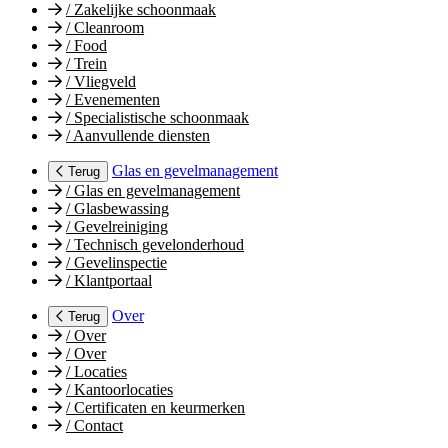
/
Zakelijke schoonmaak
/
Cleanroom
/
Food
/
Trein
/
Vliegveld
/
Evenementen
/
Specialistische schoonmaak
/
Aanvullende diensten
Glas en gevelmanagement
Terug
/
Glas en gevelmanagement
/
Glasbewassing
/
Gevelreiniging
/
Technisch gevelonderhoud
/
Gevelinspectie
/
Klantportaal
Over
Terug
/
Over
/
Over
/
Locaties
/
Kantoorlocaties
/
Certificaten en keurmerken
/
Contact