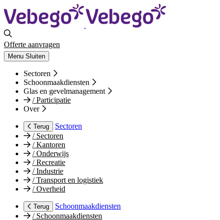
Offerte aanvragen
Menu
Sluiten
Sectoren
Schoonmaakdiensten
Glas en gevelmanagement
/
Participatie
Over
Sectoren
Terug
/
Sectoren
/
Kantoren
/
Onderwijs
/
Recreatie
/
Industrie
/
Transport en logistiek
/
Overheid
Schoonmaakdiensten
Terug
/
Schoonmaakdiensten